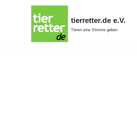
Zum
tierretter.de e.V.
Inhalt
Tieren eine Stimme geben
springen