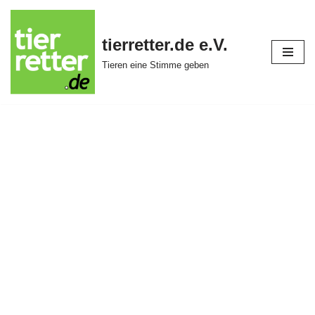
Zum
tierretter.de e.V.
Inhalt
Tieren eine Stimme geben
springen