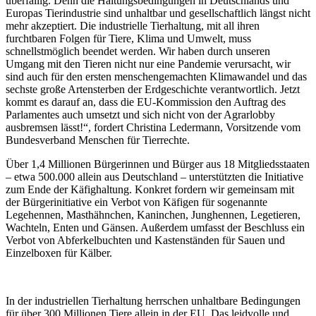
überfällig. Denn die Haltungsbedingungen in Deutschlands und
Europas Tierindustrie sind unhaltbar und gesellschaftlich längst nicht
mehr akzeptiert. Die industrielle Tierhaltung, mit all ihren
furchtbaren Folgen für Tiere, Klima und Umwelt, muss
schnellstmöglich beendet werden. Wir haben durch unseren
Umgang mit den Tieren nicht nur eine Pandemie verursacht, wir
sind auch für den ersten menschengemachten Klimawandel und das
sechste große Artensterben der Erdgeschichte verantwortlich. Jetzt
kommt es darauf an, dass die EU-Kommission den Auftrag des
Parlamentes auch umsetzt und sich nicht von der Agrarlobby
ausbremsen lässt!“, fordert Christina Ledermann, Vorsitzende vom
Bundesverband Menschen für Tierrechte.
Über 1,4 Millionen Bürgerinnen und Bürger aus 18 Mitgliedsstaaten
– etwa 500.000 allein aus Deutschland – unterstützten die Initiative
zum Ende der Käfighaltung. Konkret fordern wir gemeinsam mit
der Bürgerinitiative ein Verbot von Käfigen für sogenannte
Legehennen, Masthähnchen, Kaninchen, Junghennen, Legetieren,
Wachteln, Enten und Gänsen. Außerdem umfasst der Beschluss ein
Verbot von Abferkelbuchten und Kastenständen für Sauen und
Einzelboxen für Kälber.
In der industriellen Tierhaltung herrschen unhaltbare Bedingungen
für über 300 Millionen Tiere allein in der EU. Das leidvolle und