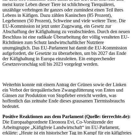
meist kurze Leben dieser Tiere ist schlichtweg Tierquälerei,
unzählige verbringen ihr ganzes oder zumindest einen Teil ihres
Lebens in Käfigen. Dazu zählen Kaninchen (85 Prozent),
Legehennen (50 Prozent), Schweine und viele weitere Tiere. Die
EU-Kommission ist jetzt unter Zugzwang, ein Gesetz zur
Abschaffung der Käfighaltung zu verabschieden. Durch den neuen
Beschluss ist eine radikale Überarbeitung der völlig veralteten EU-
Richtlinien zum Schutz landwirtschaftlicher Nutztiere
unumgänglich. Das EU-Parlament hat damit die EU-Kommission
aufgefordert, die Gesetzte zu überarbeiten, um bis 2027 das Ende
der Käfighaltung in Europa einzuleiten. Ein entsprechender
Gesetzesvorschlag soll bis 2023 vorgelegt werden.
Weiterhin konnte mit einem Antrag der Grünen sowie der Linken
ein Verbot der tierquälerischen Zwangsfütterung von Enten und
Gänsen zur Produktion von Stopfleber erreicht werden, was
hoffentlich das zeitnahe Ende dieses grausamen Tiermissbrauchs
bedeutet.
Positive Reaktionen aus dem Parlament (Quelle: tierrechte.de):
Die Europaabgeordnete Eleonora Evi, Co-Vorsitzende der
Arbeitsgruppe „Käfigfreie Landwirtschaft“ im EU-Parlament,
erklärte: „Heute ist ein historischer Tag im Kampf für ein käfigfreies