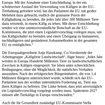
Europa. Mit der Annahme einer Entschließung, in der ein
schrittweiser Auslauf der Verwendung von Käfigen in der EU-
Tierhaltung gefordert wird, hat das Parlament die EU mit großer
Mehrheit dazu gebracht, endlich die grausame Praxis der
Käfighaltung zu beenden, die jedes Jahr über 300 Millionen Tiere
dazu verurteilt, in einem Käfig zu leben. Mit dieser Entschließung
senden wir eine unmissverständliche Botschaft an die EU-
Kommission, die jetzt einen Legislativvorschlag vorlegen muss, um
das Käfigzeitalter zu beenden und einen Übergang zu humaneren,
nachhaltigeren und gesünderen Anbaumethoden in der gesamten
EU zu ermöglichen.“
Die Europaabgeordnete Anja Hazekamp, Co-Vorsitzende der
Arbeitsgruppe „Käfigfreie Landwirtschaft“, fügte hinzu: „Jedes Jahr
werden in Europa Hunderte Millionen Tiere zu landwirtschaftlichen
Zwecken in Käfigen eingesperrt. Sie leben unter schrecklichen
Bedingungen, ohne die Möglichkeit, ihr natürliches Verhalten
auszuüben. Nach der erfolgreichen Bürgerinitiative, die von 1,4
Millionen Bürgern unterzeichnet wurde, schließt sich das EU-
Parlament nun der weithin unterstützten Forderung an, Tiere aus
ihren Käfigen zu befreien. Die Linke betont, dass jetzt unverzüglich
ein Legislativvorschlag vorgelegt werden muss. Spätestens 2027
müssen alle Tierkäfige in Europa verschwinden.“
Auch die für Gesundheit zuständige EU-Kommissarin Stella