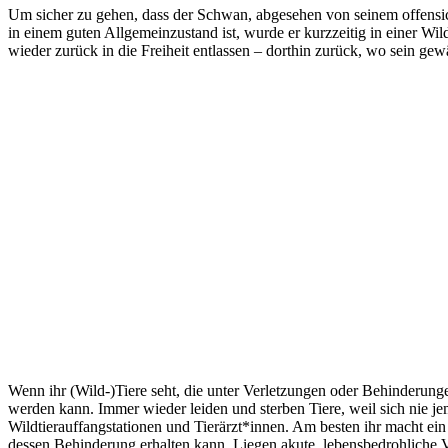
Um sicher zu gehen, dass der Schwan, abgesehen von seinem offensic
in einem guten Allgemeinzustand ist, wurde er kurzzeitig in einer W
wieder zurück in die Freiheit entlassen – dorthin zurück, wo sein gew
Wenn ihr (Wild-)Tiere seht, die unter Verletzungen oder Behinderunge
werden kann. Immer wieder leiden und sterben Tiere, weil sich nie j
Wildtierauffangstationen und Tierärzt*innen. Am besten ihr macht ei
dessen Behinderung erhalten kann. Liegen akute, lebensbedrohliche