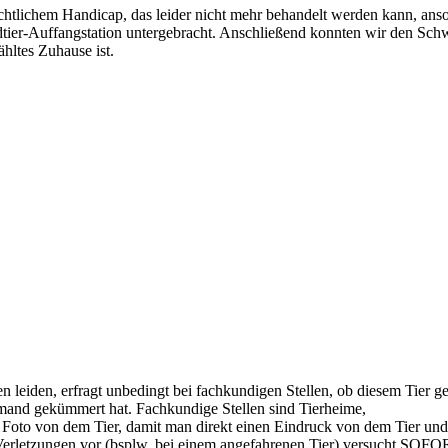
htlichem Handicap, das leider nicht mehr behandelt werden kann, ans
ildtier-Auffangstation untergebracht. Anschließend konnten wir den Sc
ähltes Zuhause ist.
n leiden, erfragt unbedingt bei fachkundigen Stellen, ob diesem Tier g
emand gekümmert hat. Fachkundige Stellen sind Tierheime,
n Foto von dem Tier, damit man direkt einen Eindruck von dem Tier und
 Verletzungen vor (bsplw. bei einem angefahrenen Tier) versucht SOF