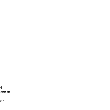
ei
kann in
ber