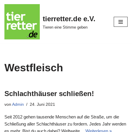
Zum
tierretter.de e.V.
Inhalt
Tieren eine Stimme geben
springen
Westfleisch
Schlachthäuser schließen!
von
Admin
24. Juni 2021
Seit 2012 gehen tausende Menschen auf die Straße, um die
Schließung aller Schlachthäuser zu fordern. Jedes Jahr werden
es mehr. Bist du auch dabei? Weltweite…
Weiterlesen »