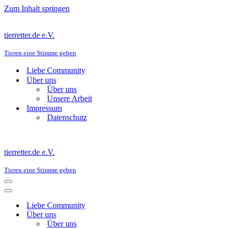
Zum Inhalt springen
tierretter.de e.V.
Tieren eine Stimme geben
Liebe Community
Über uns
Über uns
Unsere Arbeit
Impressum
Datenschutz
tierretter.de e.V.
Tieren eine Stimme geben
Navigations-
Menü
Navigations-
Menü
Liebe Community
Über uns
Über uns