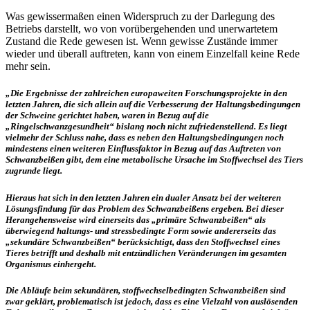
Was gewissermaßen einen Widerspruch zu der Darlegung des
Betriebs darstellt, wo von vorübergehenden und unerwartetem
Zustand die Rede gewesen ist. Wenn gewisse Zustände immer
wieder und überall auftreten, kann von einem Einzelfall keine Rede
mehr sein.
„Die Ergebnisse der zahlreichen europaweiten Forschungsprojekte in den
letzten Jahren, die sich allein auf die Verbesserung der Haltungsbedingungen
der Schweine gerichtet haben, waren in Bezug auf die
„Ringelschwanzgesundheit“ bislang noch nicht zufriedenstellend. Es liegt
vielmehr der Schluss nahe, dass es neben den Haltungsbedingungen noch
mindestens einen weiteren Einflussfaktor in Bezug auf das Auftreten von
Schwanzbeißen gibt, dem eine metabolische Ursache im Stoffwechsel des Tiers
zugrunde liegt.
Hieraus hat sich in den letzten Jahren ein dualer Ansatz bei der weiteren
Lösungsfindung für das Problem des Schwanzbeißens ergeben. Bei dieser
Herangehensweise wird einerseits das „primäre Schwanzbeißen“ als
überwiegend haltungs- und stressbedingte Form sowie andererseits das
„sekundäre Schwanzbeißen“ berücksichtigt, dass den Stoffwechsel eines
Tieres betrifft und deshalb mit entzündlichen Veränderungen im gesamten
Organismus einhergeht.
Die Abläufe beim sekundären, stoffwechselbedingten Schwanzbeißen sind
zwar geklärt, problematisch ist jedoch, dass es eine Vielzahl von auslösenden