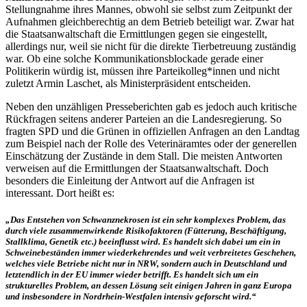
Stellungnahme ihres Mannes, obwohl sie selbst zum Zeitpunkt der
Aufnahmen gleichberechtig an dem Betrieb beteiligt war. Zwar hat
die Staatsanwaltschaft die Ermittlungen gegen sie eingestellt,
allerdings nur, weil sie nicht für die direkte Tierbetreuung zuständig
war. Ob eine solche Kommunikationsblockade gerade einer
Politikerin würdig ist, müssen ihre Parteikolleg*innen und nicht
zuletzt Armin Laschet, als Ministerpräsident entscheiden.
Neben den unzähligen Presseberichten gab es jedoch auch kritische
Rückfragen seitens anderer Parteien an die Landesregierung. So
fragten SPD und die Grünen in offiziellen Anfragen an den Landtag
zum Beispiel nach der Rolle des Veterinäramtes oder der generellen
Einschätzung der Zustände in dem Stall. Die meisten Antworten
verweisen auf die Ermittlungen der Staatsanwaltschaft. Doch
besonders die Einleitung der Antwort auf die Anfragen ist
interessant. Dort heißt es:
„Das Entstehen von Schwanznekrosen ist ein sehr komplexes Problem, das
durch viele zusammenwirkende Risikofaktoren (Fütterung, Beschäftigung,
Stallklima, Genetik etc.) beeinflusst wird. Es handelt sich dabei um ein in
Schweinebeständen immer wiederkehrendes und weit verbreitetes Geschehen,
welches viele Betriebe nicht nur in NRW, sondern auch in Deutschland und
letztendlich in der EU immer wieder betrifft. Es handelt sich um ein
strukturelles Problem, an dessen Lösung seit einigen Jahren in ganz Europa
und insbesondere in Nordrhein-Westfalen intensiv geforscht wird.“