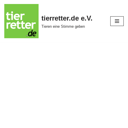
Zum
tierretter.de e.V.
Inhalt
Tieren eine Stimme geben
springen