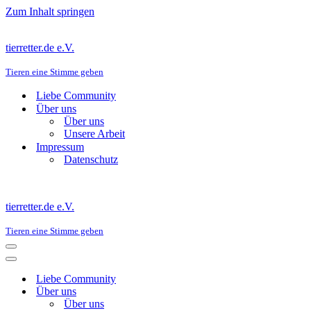
Zum Inhalt springen
tierretter.de e.V.
Tieren eine Stimme geben
Liebe Community
Über uns
Über uns
Unsere Arbeit
Impressum
Datenschutz
tierretter.de e.V.
Tieren eine Stimme geben
Navigations-
Menü
Navigations-
Menü
Liebe Community
Über uns
Über uns