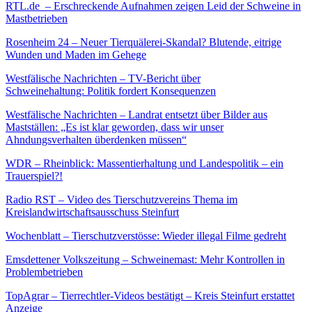
RTL.de – Erschreckende Aufnahmen zeigen Leid der Schweine in
Mastbetrieben
Rosenheim 24 – Neuer Tierquälerei-Skandal? Blutende, eitrige
Wunden und Maden im Gehege
Westfälische Nachrichten – TV-Bericht über
Schweinehaltung: Politik fordert Konsequenzen
Westfälische Nachrichten – Landrat entsetzt über Bilder aus
Mastställen: „Es ist klar geworden, dass wir unser
Ahndungsverhalten überdenken müssen“
WDR – Rheinblick: Massentierhaltung und Landespolitik – ein
Trauerspiel?!
Radio RST – Video des Tierschutzvereins Thema im
Kreislandwirtschaftsausschuss Steinfurt
Wochenblatt – Tierschutzverstösse: Wieder illegal Filme gedreht
Emsdettener Volkszeitung – Schweinemast: Mehr Kontrollen in
Problembetrieben
TopAgrar – Tierrechtler-Videos bestätigt – Kreis Steinfurt erstattet
Anzeige