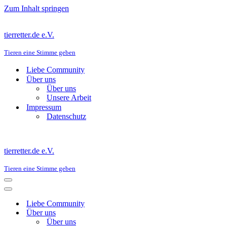
Zum Inhalt springen
tierretter.de e.V.
Tieren eine Stimme geben
Liebe Community
Über uns
Über uns
Unsere Arbeit
Impressum
Datenschutz
tierretter.de e.V.
Tieren eine Stimme geben
Navigations-
Menü
Navigations-
Menü
Liebe Community
Über uns
Über uns