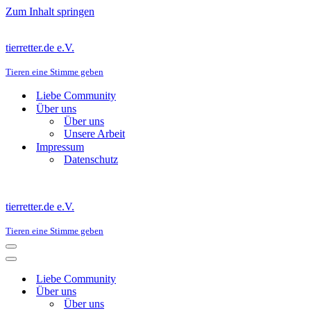
Zum Inhalt springen
tierretter.de e.V.
Tieren eine Stimme geben
Liebe Community
Über uns
Über uns
Unsere Arbeit
Impressum
Datenschutz
tierretter.de e.V.
Tieren eine Stimme geben
Navigations-
Menü
Navigations-
Menü
Liebe Community
Über uns
Über uns