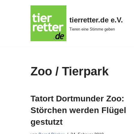
Zum
tierretter.de e.V.
Inhalt
Tieren eine Stimme geben
springen
Zoo / Tierpark
Tatort Dortmunder Zoo:
Störchen werden Flügel
gestutzt