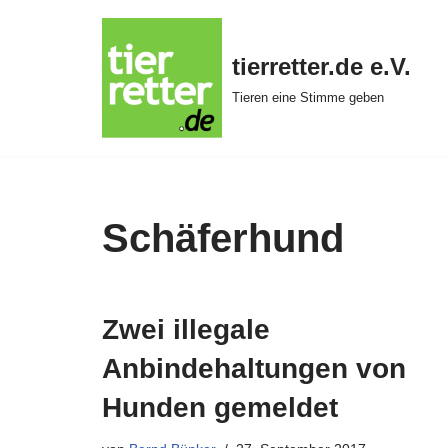
Zum
tierretter.de e.V.
Inhalt
Tieren eine Stimme geben
springen
Schäferhund
Zwei illegale
Anbindehaltungen von
Hunden gemeldet