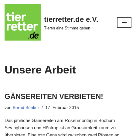
Zum
tierretter.de e.V.
Inhalt
Tieren eine Stimme geben
springen
Unsere Arbeit
GÄNSEREITEN VERBIETEN!
von
Bernd Bünker
17. Februar 2015
Das jährliche Gänsereiten am Rosenmontag in Bochum
Sevinghausen und Höntrop ist an Grausamkeit kaum zu
überbieten. Eine tote Gans wird zwischen zwei Pfosten an